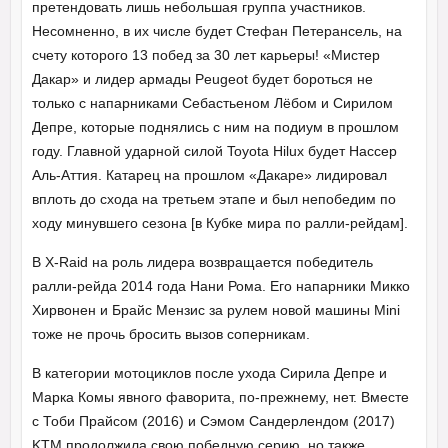
претендовать лишь небольшая группа участников.
Несомненно, в их числе будет Стефан Петерансель, на
счету которого 13 побед за 30 лет карьеры! «Мистер
Дакар» и лидер армады Peugeot будет бороться не
только с напарниками Себастьеном Лёбом и Сирилом
Депре, которые поднялись с ним на подиум в прошлом
году. Главной ударной силой Toyota Hilux будет Нассер
Аль-Аттия. Катарец на прошлом «Дакаре» лидировал
вплоть до схода на третьем этапе и был непобедим по
ходу минувшего сезона [в Кубке мира по ралли-рейдам].
В X-Raid на роль лидера возвращается победитель
ралли-рейда 2014 года Нани Рома. Его напарники Микко
Хирвонен и Брайс Мензис за рулем новой машины Mini
тоже не прочь бросить вызов соперникам.
В категории мотоциклов после ухода Сирила Депре и
Марка Комы явного фаворита, по-прежнему, нет. Вместе
с Тоби Прайсом (2016) и Сэмом Сандерлендом (2017)
KTM продолжила свою победную серию, но также