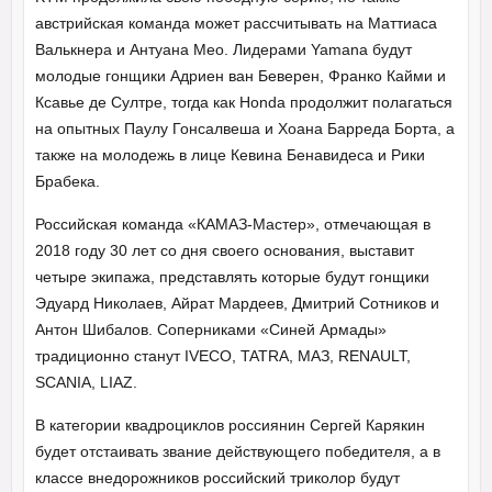
австрийская команда может рассчитывать на Маттиаса
Валькнера и Антуана Мео. Лидерами Yamana будут
молодые гонщики Адриен ван Беверен, Франко Кайми и
Ксавье де Султре, тогда как Honda продолжит полагаться
на опытных Паулу Гонсалвеша и Хоана Барреда Борта, а
также на молодежь в лице Кевина Бенавидеса и Рики
Брабека.
Российская команда «КАМАЗ-Мастер», отмечающая в
2018 году 30 лет со дня своего основания, выставит
четыре экипажа, представлять которые будут гонщики
Эдуард Николаев, Айрат Мардеев, Дмитрий Сотников и
Антон Шибалов. Соперниками «Синей Армады»
традиционно станут IVECO, TATRA, МАЗ, RENAULT,
SCANIA, LIAZ.
В категории квадроциклов россиянин Сергей Карякин
будет отстаивать звание действующего победителя, а в
классе внедорожников российский триколор будут